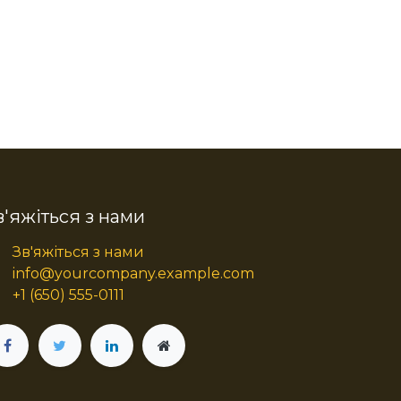
в'яжіться з нами
Зв'яжіться з нами
info@yourcompany.example.com
+1 (650) 555-0111