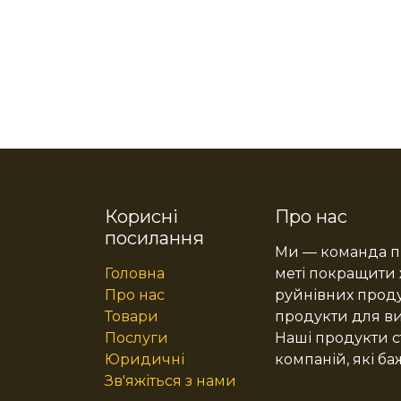
Корисні
Про нас
посилання
Ми — команда пр
Головна
меті покращити 
Про нас
руйнівних проду
Товари
продукти для в
Послуги
Наші продукти с
Юридичні
компаній, які ба
Зв'яжіться з нами