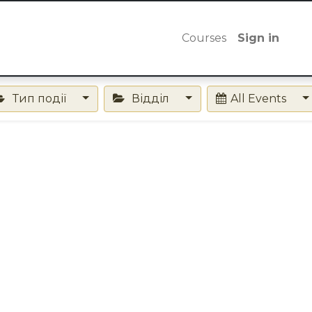
Courses
Sign in
Тип події
Відділ
All Events