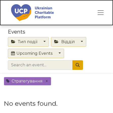
Events
Тип події
Відділ
Upcoming Events
Стратегування
×
No events found.