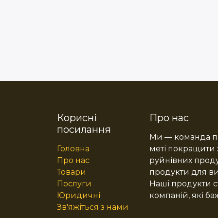
Корисні
Про нас
посилання
Ми — команда пр
Головна
меті покращити
Про нас
руйнівних проду
Товари
продукти для в
Послуги
Наші продукти с
Юридичні
компаній, які ба
Зв'яжіться з нами