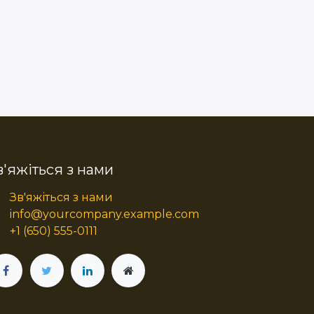
в'яжіться з нами
Зв'яжіться з нами
info@yourcompany.example.com
+1 (650) 555-0111